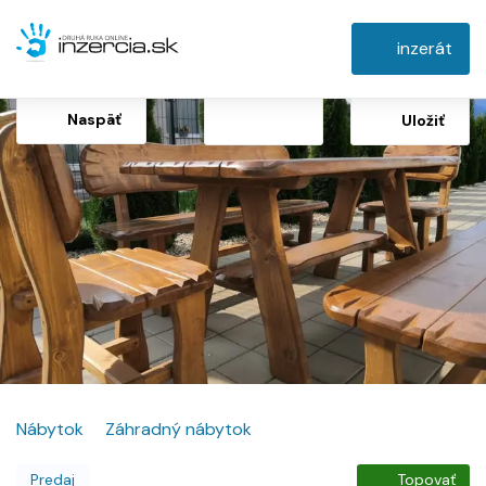
inzerát
Naspäť
Uložiť
Nábytok
Záhradný nábytok
Predaj
Topovať