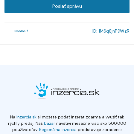
Poslať správu
ID:
1M6q8jnP9WzR
Nahlásiť
Na
Inzercia.sk
si môžete podať inzerát zdarma a využiť tak
rýchly predaj. Náš
bazár
navštívi mesačne viac ako 500.000
používateľov.
Regionálna inzercia
predstavuje zoradenie