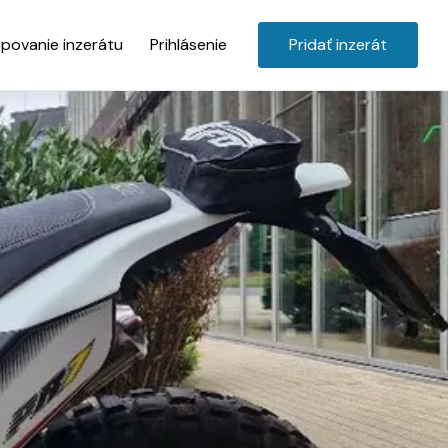
povanie inzerátu
Prihlásenie
Pridať inzerát