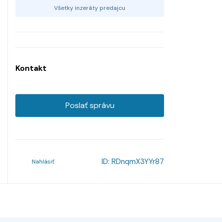
Všetky inzeráty predajcu
Kontakt
Poslať správu
ID:
RDnqmX3YYr87
Nahlásiť