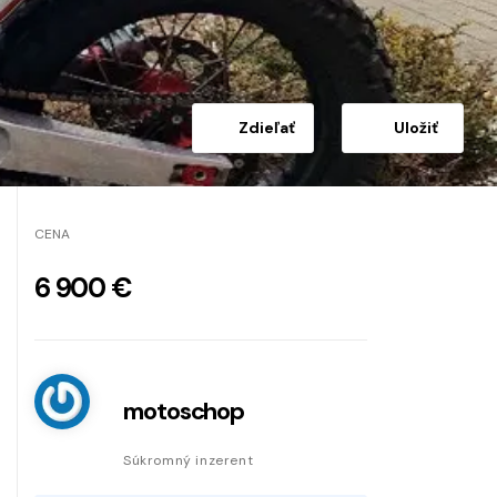
Zdieľať
Uložiť
CENA
6 900 €
motoschop
Súkromný inzerent