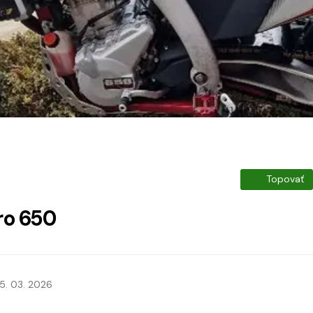
Topovať
ro 650
5. 03. 2026