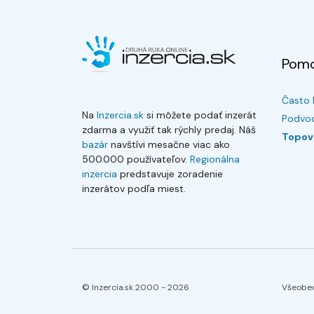
Pom
Často 
Na
Inzercia.sk
si môžete podať inzerát
Podvod
zdarma a využiť tak rýchly predaj. Náš
Topov
bazár
navštívi mesačne viac ako
500.000 používateľov.
Regionálna
inzercia
predstavuje zoradenie
inzerátov podľa miest.
© Inzercia.sk 2000 -
2026
Všeobe