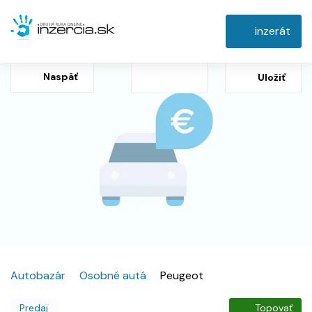
inzerát
Naspäť
Uložiť
Autobazár
Osobné autá
Peugeot
Predaj
Topovať