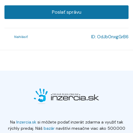
Poslať správu
ID:
OdJb0nxgGrB6
Nahlásiť
Na
Inzercia.sk
si môžete podať inzerát zdarma a využiť tak
rýchly predaj. Náš
bazár
navštívi mesačne viac ako 500.000