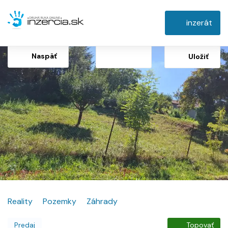
inzerát
Naspäť
Uložiť
Reality
Pozemky
Záhrady
Predaj
Topovať