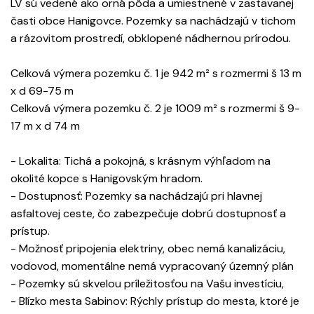
LV sú vedené ako orná pôda a umiestnené v zastavanej
časti obce Hanigovce. Pozemky sa nachádzajú v tichom
a rázovitom prostredí, obklopené nádhernou prírodou.
Celková výmera pozemku č. 1 je 942 m² s rozmermi š 13 m
x d 69-75 m
Celková výmera pozemku č. 2 je 1009 m² s rozmermi š 9-
17 m x d 74 m
- Lokalita: Tichá a pokojná, s krásnym výhľadom na
okolité kopce s Hanigovským hradom.
- Dostupnosť: Pozemky sa nachádzajú pri hlavnej
asfaltovej ceste, čo zabezpečuje dobrú dostupnosť a
prístup.
- Možnosť pripojenia elektriny, obec nemá kanalizáciu,
vodovod, momentálne nemá vypracovaný územný plán
- Pozemky sú skvelou príležitosťou na Vašu investíciu,
- Blízko mesta Sabinov: Rýchly prístup do mesta, ktoré je