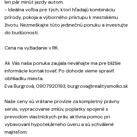
len pár minút jazdy autom.
- Ideálna voľba pre tých, ktorí hľadajú kombináciu
prírody, pokoja a výborného prístupu k mestskému
životu. Nezmeškajte túto jedinečnú ponuku a investujte
do budúcnosti.
Cena na vyžiadanie v RK.
Ak Vás naša ponuka zaujala neváhajte ma pre bližšie
informácie kontaktovať. Po dohode vieme spraviť
obhliadku miesta.
Eva Burgrová, 0907920193, burgrova@realitysmolko.sk
Naše ceny sú vrátane provízie za kompletný právny
servis, vypracovanie zmlúv, poplatky spojené s
prevodom vlastníckych práv, aktívna pomoc pri
vybavovaní hypotekárneho úveru a sú schválené
majiteľom.