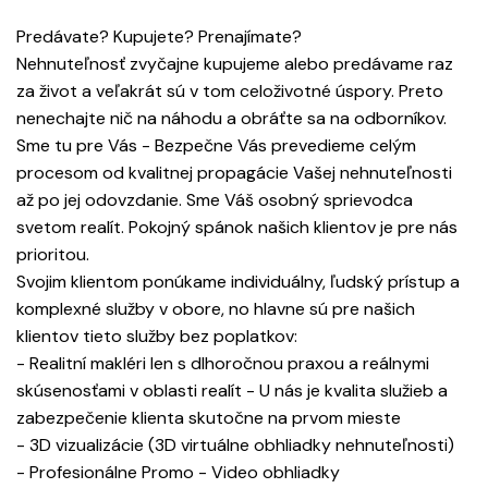
Predávate? Kupujete? Prenajímate?
Nehnuteľnosť zvyčajne kupujeme alebo predávame raz
za život a veľakrát sú v tom celoživotné úspory. Preto
nenechajte nič na náhodu a obráťte sa na odborníkov.
Sme tu pre Vás - Bezpečne Vás prevedieme celým
procesom od kvalitnej propagácie Vašej nehnuteľnosti
až po jej odovzdanie. Sme Váš osobný sprievodca
svetom realít. Pokojný spánok našich klientov je pre nás
prioritou.
Svojim klientom ponúkame individuálny, ľudský prístup a
komplexné služby v obore, no hlavne sú pre našich
klientov tieto služby bez poplatkov:
- Realitní makléri len s dlhoročnou praxou a reálnymi
skúsenosťami v oblasti realít - U nás je kvalita služieb a
zabezpečenie klienta skutočne na prvom mieste
- 3D vizualizácie (3D virtuálne obhliadky nehnuteľnosti)
- Profesionálne Promo - Video obhliadky