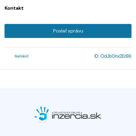
Kontakt
Poslať správu
ID:
OdJb0nx2ErB6
Nahlásiť