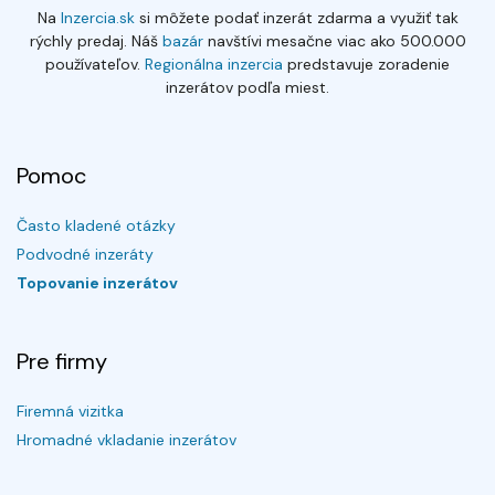
Na
Inzercia.sk
si môžete podať inzerát zdarma a využiť tak
rýchly predaj. Náš
bazár
navštívi mesačne viac ako 500.000
používateľov.
Regionálna inzercia
predstavuje zoradenie
inzerátov podľa miest.
Pomoc
Často kladené otázky
Podvodné inzeráty
Topovanie inzerátov
Pre firmy
Firemná vizitka
Hromadné vkladanie inzerátov