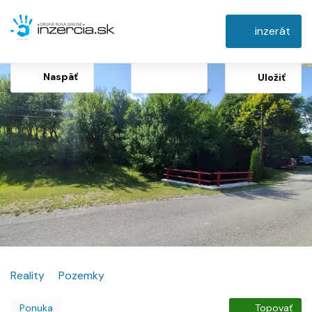
inzerát
Naspäť
Uložiť
Reality
Pozemky
Ponuka
Topovať