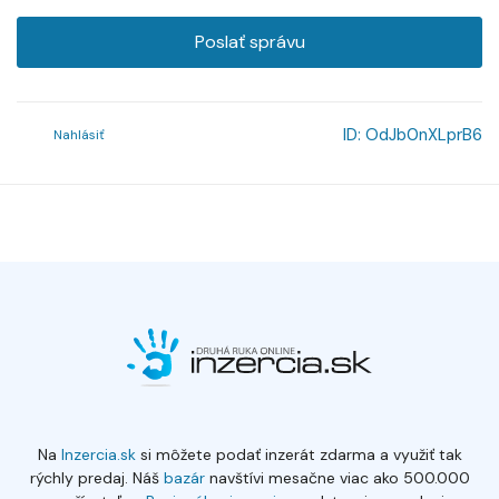
Poslať správu
ID:
OdJb0nXLprB6
Nahlásiť
Na
Inzercia.sk
si môžete podať inzerát zdarma a využiť tak
rýchly predaj. Náš
bazár
navštívi mesačne viac ako 500.000