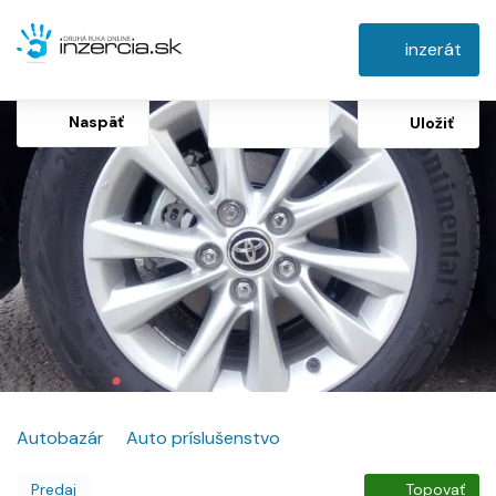
inzerát
Naspäť
Uložiť
Autobazár
Auto príslušenstvo
Predaj
Topovať