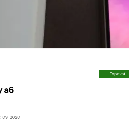
Topovať
 a6
7. 09. 2020