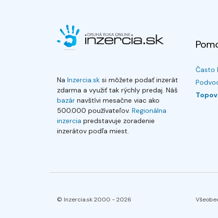
Pom
Často 
Na
Inzercia.sk
si môžete podať inzerát
Podvod
zdarma a využiť tak rýchly predaj. Náš
Topov
bazár
navštívi mesačne viac ako
500.000 používateľov.
Regionálna
inzercia
predstavuje zoradenie
inzerátov podľa miest.
© Inzercia.sk 2000 -
2026
Všeobe