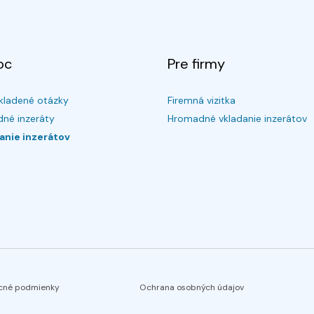
oc
Pre firmy
kladené otázky
Firemná vizitka
né inzeráty
Hromadné vkladanie inzerátov
anie inzerátov
cné podmienky
Ochrana osobných údajov