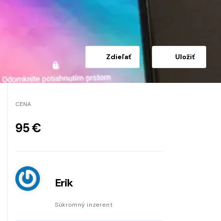
Zdieľať
Uložiť
CENA
95 €
Erik
Súkromný inzerent