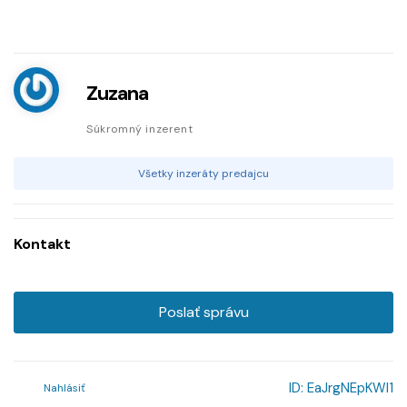
Zuzana
Súkromný inzerent
Všetky inzeráty predajcu
Kontakt
Poslať správu
ID:
EaJrgNEpKWl1
Nahlásiť