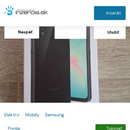
inzerát
Naspäť
Uložiť
Elektro
Mobily
Samsung
Predaj
Topovať