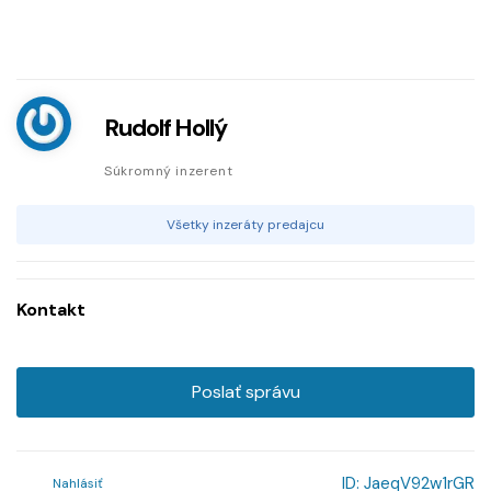
Rudolf Hollý
Súkromný inzerent
Všetky inzeráty predajcu
Kontakt
Poslať správu
ID:
JaeqV92w1rGR
Nahlásiť