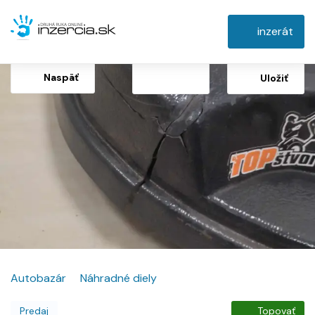
inzerát
Naspäť
Uložiť
Autobazár
Náhradné diely
Predaj
Topovať