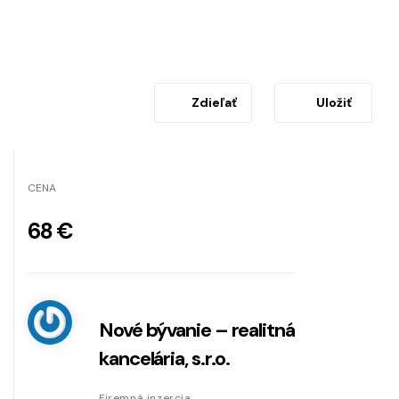
Zdieľať
Uložiť
CENA
68 €
Nové bývanie – realitná
kancelária, s.r.o.
Firemná inzercia