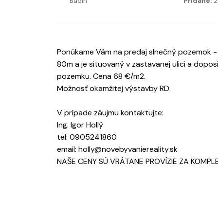
Badín
Pridané:
2
Ponúkame Vám na predaj slnečný pozemok - 
80m a je situovaný v zastavanej ulici a dopos
pozemku. Cena 68 €/m2.
Možnosť okamžitej výstavby RD.
V prípade záujmu kontaktujte:
Ing. Igor Hollý
tel: 0905241860
email: holly@novebyvaniereality.sk
NAŠE CENY SÚ VRÁTANE PROVÍZIE ZA KOMPLE