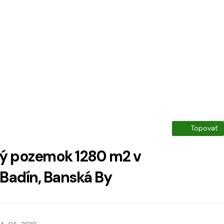
Topovať
ý pozemok 1280 m2 v
Badín, Banská By