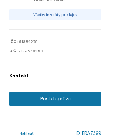
Všetky inzeráty predajcu
IČO:
51884275
DIČ:
2120825465
Kontakt
Poslať správu
ID:
ERA7399
Nahlásiť