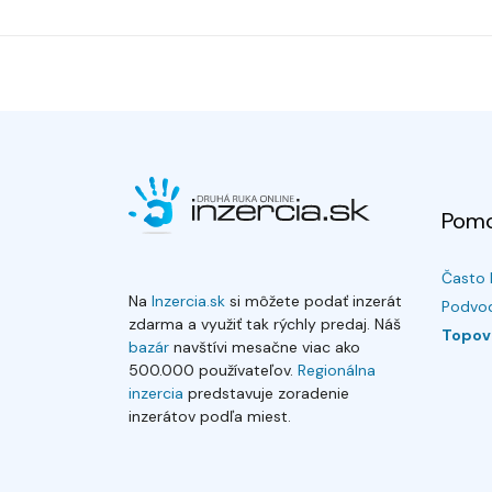
Pom
Často 
Na
Inzercia.sk
si môžete podať inzerát
Podvod
zdarma a využiť tak rýchly predaj. Náš
Topov
bazár
navštívi mesačne viac ako
500.000 používateľov.
Regionálna
inzercia
predstavuje zoradenie
inzerátov podľa miest.