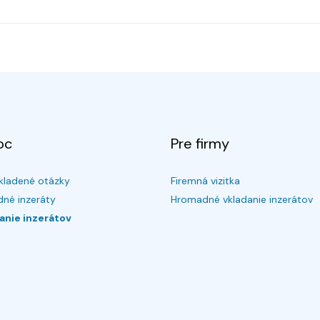
oc
Pre firmy
kladené otázky
Firemná vizitka
né inzeráty
Hromadné vkladanie inzerátov
anie inzerátov