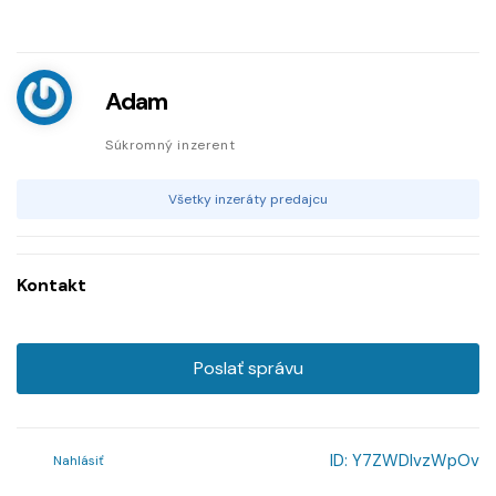
Adam
Súkromný inzerent
Všetky inzeráty predajcu
Kontakt
Poslať správu
ID:
Y7ZWDlvzWpOv
Nahlásiť