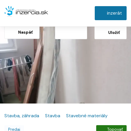
inzerát
Naspäť
Uložiť
Stavba, záhrada
Stavba
Stavebné materiály
Predaj
Topovať