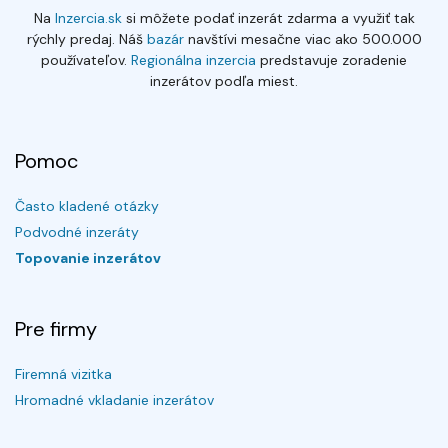
Na
Inzercia.sk
si môžete podať inzerát zdarma a využiť tak
rýchly predaj. Náš
bazár
navštívi mesačne viac ako 500.000
používateľov.
Regionálna inzercia
predstavuje zoradenie
inzerátov podľa miest.
Pomoc
Často kladené otázky
Podvodné inzeráty
Topovanie inzerátov
Pre firmy
Firemná vizitka
Hromadné vkladanie inzerátov