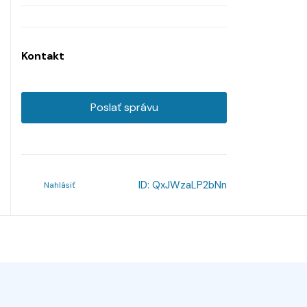
Kontakt
Poslať správu
ID:
QxJWzaLP2bNn
Nahlásiť