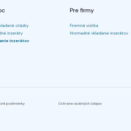
oc
Pre firmy
kladené otázky
Firemná vizitka
né inzeráty
Hromadné vkladanie inzerátov
anie inzerátov
cné podmienky
Ochrana osobných údajov