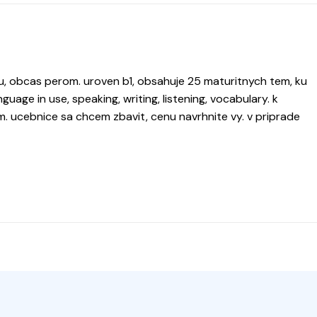
u, obcas perom. uroven b1, obsahuje 25 maturitnych tem, ku
guage in use, speaking, writing, listening, vocabulary. k
m. ucebnice sa chcem zbavit, cenu navrhnite vy. v priprade