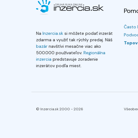
Pom
Často 
Na
Inzercia.sk
si môžete podať inzerát
Podvod
zdarma a využiť tak rýchly predaj. Náš
Topov
bazár
navštívi mesačne viac ako
500.000 používateľov.
Regionálna
inzercia
predstavuje zoradenie
inzerátov podľa miest.
© Inzercia.sk 2000 -
2026
Všeobe