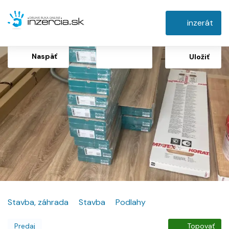
inzerát
Naspäť
Uložiť
Stavba, záhrada
Stavba
Podlahy
Predaj
Topovať