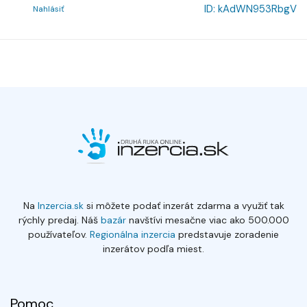
ID:
kAdWN953RbgV
Nahlásiť
Na
Inzercia.sk
si môžete podať inzerát zdarma a využiť tak
rýchly predaj. Náš
bazár
navštívi mesačne viac ako 500.000
používateľov.
Regionálna inzercia
predstavuje zoradenie
inzerátov podľa miest.
Pomoc