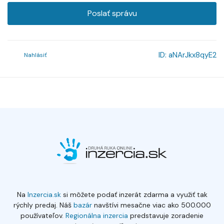
Poslať správu
ID:
aNArJkx8qyE2
Nahlásiť
Na
Inzercia.sk
si môžete podať inzerát zdarma a využiť tak
rýchly predaj. Náš
bazár
navštívi mesačne viac ako 500.000
používateľov.
Regionálna inzercia
predstavuje zoradenie