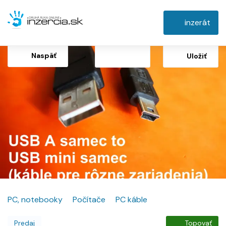
inzerát
Naspäť
Uložiť
PC, notebooky
Počítače
PC káble
Predaj
Topovať