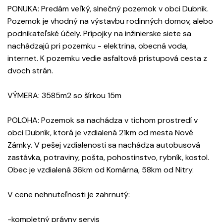
PONUKA: Predám veľký, slnečný pozemok v obci Dubník.
Pozemok je vhodný na výstavbu rodinných domov, alebo
podnikateľské účely. Prípojky na inžinierske siete sa
nachádzajú pri pozemku - elektrina, obecná voda,
internet. K pozemku vedie asfaltová prístupová cesta z
dvoch strán.
VÝMERA: 3585m2 so šírkou 15m
POLOHA: Pozemok sa nachádza v tichom prostredí v
obci Dubník, ktorá je vzdialená 21km od mesta Nové
Zámky. V pešej vzdialenosti sa nachádza autobusová
zastávka, potraviny, pošta, pohostinstvo, rybník, kostol.
Obec je vzdialená 36km od Komárna, 58km od Nitry.
V cene nehnuteľnosti je zahrnutý:
-kompletný právny servis