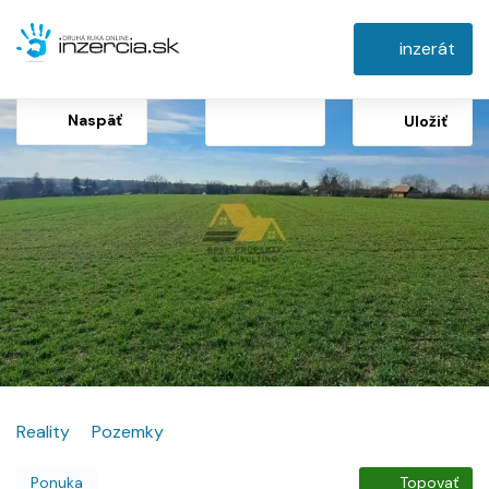
inzerát
Naspäť
Uložiť
Reality
Pozemky
Ponuka
Topovať