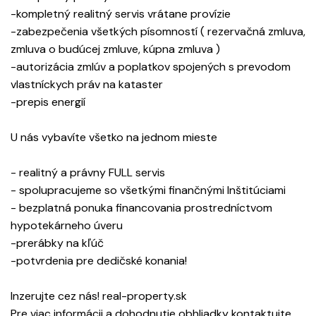
-kompletný realitný servis vrátane provízie
-zabezpečenia všetkých písomností ( rezervačná zmluva,
zmluva o budúcej zmluve, kúpna zmluva )
-autorizácia zmlúv a poplatkov spojených s prevodom
vlastníckych práv na kataster
-prepis energií
U nás vybavíte všetko na jednom mieste
- realitný a právny FULL servis
- spolupracujeme so všetkými finančnými Inštitúciami
- bezplatná ponuka financovania prostredníctvom
hypotekárneho úveru
-prerábky na kľúč
-potvrdenia pre dedičské konania!
Inzerujte cez nás! real-property.sk
Pre viac informácii a dohodnutie obhliadky kontaktujte