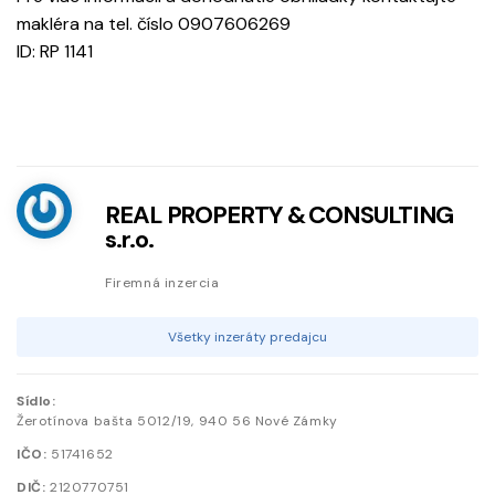
makléra na tel. číslo 0907606269
ID: RP 1141
REAL PROPERTY & CONSULTING
s.r.o.
Firemná inzercia
Všetky inzeráty predajcu
Sídlo:
Žerotínova bašta
5012/19
,
940 56
Nové Zámky
IČO:
51741652
DIČ:
2120770751