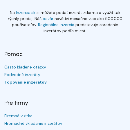
Na
Inzercia.sk
si môžete podať inzerát zdarma a využiť tak
rýchly predaj. Náš
bazár
navštívi mesačne viac ako 500.000
používateľov.
Regionálna inzercia
predstavuje zoradenie
inzerátov podľa miest.
Pomoc
Často kladené otázky
Podvodné inzeráty
Topovanie inzerátov
Pre firmy
Firemná vizitka
Hromadné vkladanie inzerátov