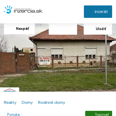
inzerát
Naspäť
Uložiť
Reality
Domy
Rodinné domy
Ponuka
Topovať