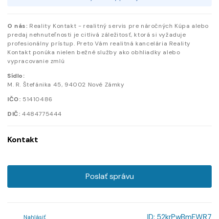
O nás:
Reality Kontakt - realitný servis pre náročných Kúpa alebo
predaj nehnuteľnosti je citlivá záležitosť, ktorá si vyžaduje
profesionálny prístup. Preto Vám realitná kancelária Reality
Kontakt ponúka nielen bežné služby ako obhliadky alebo
vypracovanie zmlú
Sídlo:
M. R. Štefánika
45
,
94002
Nové Zámky
IČO:
51410486
DIČ:
4484775444
Kontakt
Poslať správu
ID:
52krPwBmEWR7
Nahlásiť