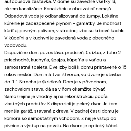
autobusová zástavka. V dome sú zavedné všetky IS,
okrem kanalizácie. Kanalizáciu v obci zatiaľ nemajú.
Odpadová voda je odkanalizovaná do žumpy. Lokálne
kúrenie je zabezpečené plynom - gamatky. Je možnosť
kúriť aj pevným palivom, v strednej izbe su krbové kachle.
V kúpeľni a v kuchyni je zavedená voda z obecného
vodovodu.
Dispozične dom pozostáva: predsieň, 5x izba, z toho 2
priechodné, kuchyňa, špajza, kúpeľňa s vaňou a
samostatná toaleta. Dve izby boli k domu pristavené o 15
rokov neskôr. Dom má tvar štvorca, vo dvore je stavba
do “L”. Strecha je škridlová. Dom je v pôvodnom,
zachovalom stave, dá sa v ňom okamžite bývať.
Samozrejme je vhodný aj na rekonštrukciu podľa
vlastných predstáv. K dispozicii je pekný dvor. Je tam
menšia garáž, stavaná z dreva. V zadnej časti domu je
komora so samostatným vchodom. Z nej je vstup do
pivnice a výstup na povalu. Na dvore je optický kábel.