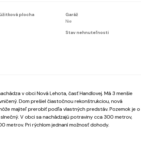
úžitková plocha
Garáž
Nie
Stav nehnuteľnosti
chádza v obci Nová Lehota, časť Handlovej. Má 3 menšie
vničený. Dom prešiel čiastočnou rekonštrukciou, nová
 môže majiteľ prerobiť podľa vlastných predstáv. Pozemok je o
slnečný. V obci sa nachádzajú potraviny cca 300 metrov,
0 metrov. Pri rýchlom jednaní možnosť dohody.