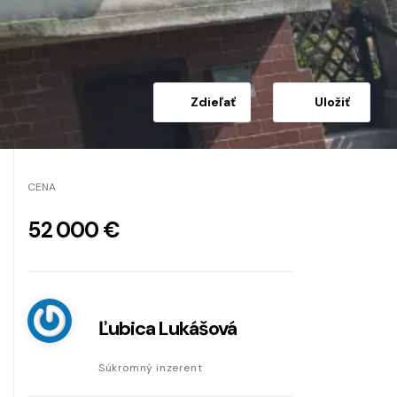
Zdieľať
Uložiť
CENA
52 000 €
Ľubica Lukášová
Súkromný inzerent