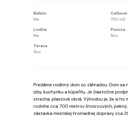
Balkón
Celková 
Nie
700
m2
Lodžia
Pivnica
Nie
Áno
Terasa
Áno
Predáme rodinný dom so záhradou. Dom sa na
izby, kuchynku a kúpeľňu. Je čiastočne podpi
strecha. plastové okná. Výhodou je, že si ho
rozlohe cca 700 metrov štvorcových, pekný, 
zástavka mestskej hromadnej dopravy cca 20