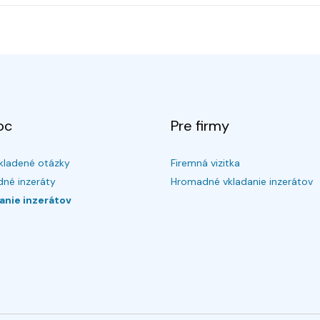
oc
Pre firmy
kladené otázky
Firemná vizitka
né inzeráty
Hromadné vkladanie inzerátov
anie inzerátov