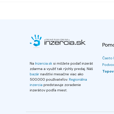
Pom
Často 
Na
Inzercia.sk
si môžete podať inzerát
Podvod
zdarma a využiť tak rýchly predaj. Náš
Topov
bazár
navštívi mesačne viac ako
500.000 používateľov.
Regionálna
inzercia
predstavuje zoradenie
inzerátov podľa miest.