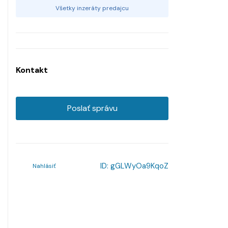
Všetky inzeráty predajcu
Kontakt
Poslať správu
ID:
gGLWyOa9KqoZ
Nahlásiť