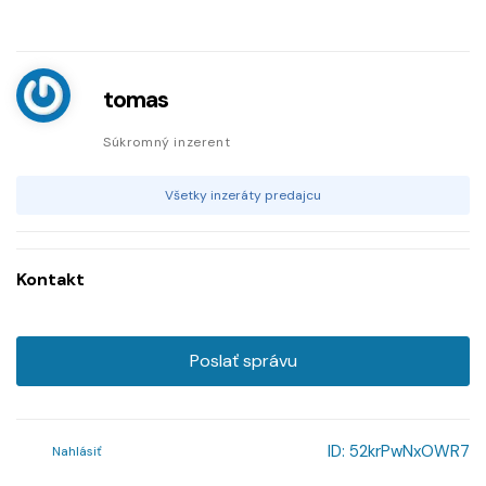
tomas
Súkromný inzerent
Všetky inzeráty predajcu
Kontakt
Poslať správu
ID:
52krPwNxOWR7
Nahlásiť