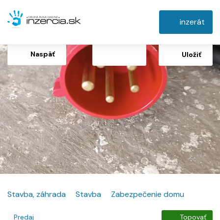
inzerát
Naspäť
Uložiť
Stavba, záhrada
Stavba
Zabezpečenie domu
Predaj
Topovať