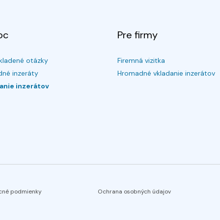
oc
Pre firmy
kladené otázky
Firemná vizitka
né inzeráty
Hromadné vkladanie inzerátov
anie inzerátov
cné podmienky
Ochrana osobných údajov