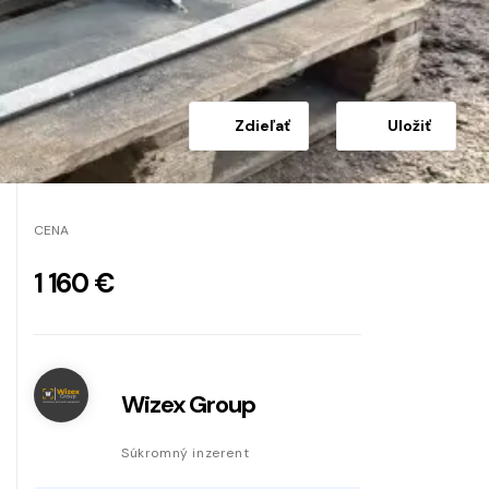
Zdieľať
Uložiť
CENA
1 160 €
Wizex Group
Súkromný inzerent