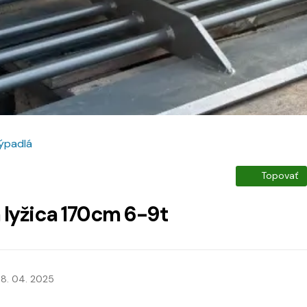
rýpadlá
Topovať
lyžica 170cm 6-9t
8. 04. 2025