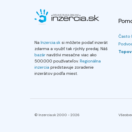
Pom
Často 
Na
Inzercia.sk
si môžete podať inzerát
Podvod
zdarma a využiť tak rýchly predaj. Náš
Topov
bazár
navštívi mesačne viac ako
500.000 používateľov.
Regionálna
inzercia
predstavuje zoradenie
inzerátov podľa miest.
© Inzercia.sk 2000 -
2026
Všeobe