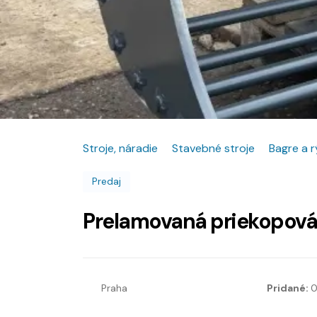
Stroje, náradie
Stavebné stroje
Bagre a 
Predaj
Prelamovaná priekopová 
Praha
Pridané:
0