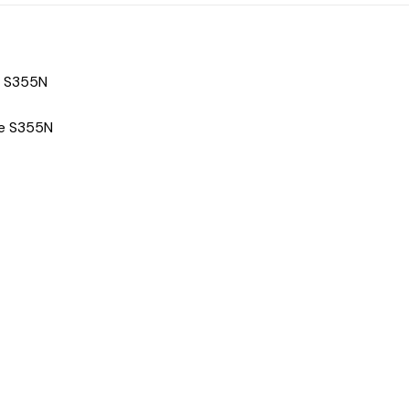
e S355N
le S355N