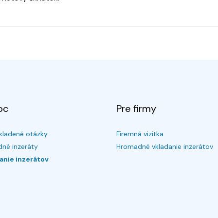
oc
Pre firmy
kladené otázky
Firemná vizitka
né inzeráty
Hromadné vkladanie inzerátov
anie inzerátov