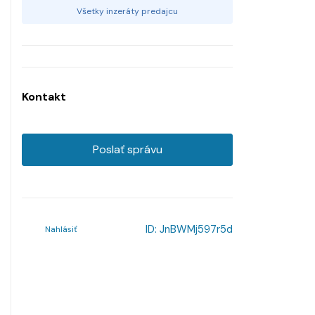
Všetky inzeráty predajcu
Kontakt
Poslať správu
ID:
JnBWMj597r5d
Nahlásiť