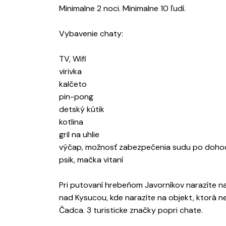
Minimalne 2 noci. Minimalne 10 ľudí.
Vybavenie chaty:
TV, Wifi
virivka
kalčeto
pin-pong
detský kútik
kotlina
gril na uhlie
výčap, možnosť zabezpečenia sudu po doho
psik, mačka vitaní
Pri putovaní hrebeňom Javorníkov narazíte 
nad Kysucou, kde narazíte na objekt, ktorá n
Čadca. 3 turisticke značky popri chate.