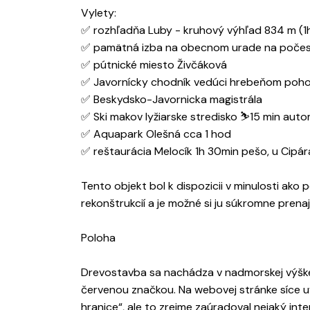
Vylety:
✅ rozhľadňa Luby - kruhový výhľad 834 m (1h
✅ pamätná izba na obecnom urade na počes
✅ pútnické miesto Živčáková
✅ Javornícky chodník vedúci hrebeňom poho
✅ Beskydsko-Javornicka magistrála
✅ Ski makov lyžiarske stredisko ⛷15 min aut
✅ Aquapark Olešná cca 1 hod
✅ reštaurácia Melocík 1h 30min pešo, u Cipár
Tento objekt bol k dispozicii v minulosti ako
rekonštrukcií a je možné si ju súkromne prenaj
Poloha
Drevostavba sa nachádza v nadmorskej výške
červenou značkou. Na webovej stránke síce uv
hranice“, ale to zrejme zaúradoval nejaký inte