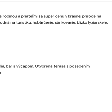
 s rodinou a priateľmi za super cenu v krásnej prirode na
ná na turistiku, hubárčenie, sánkovanie, blizko lyziarskeho
erňa, bar s výčapom. Otvorena terasa s posedením.
h