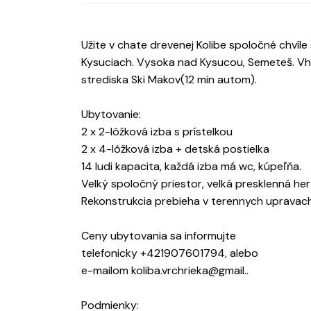
Užite v chate drevenej Kolibe spoločné chvíle
Kysuciach. Vysoka nad Kysucou, Semeteš. Vhod
strediska Ski Makov(12 min autom).
Ubytovanie:
2 x 2-lôžková izba s prístelkou
2 x 4-lôžková izba + detská postielka
14 ludi kapacita, každá izba má wc, kúpeľňa.
Velký spoločný priestor, velká presklenná h
Rekonstrukcia prebieha v terennych upravac
Ceny ubytovania sa informujte
telefonicky +421907601794, alebo
e-mailom koliba.vrchrieka@gmail..
Podmienky: