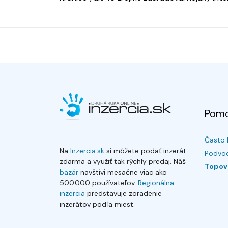
Pom
Často 
Na
Inzercia.sk
si môžete podať inzerát
Podvod
zdarma a využiť tak rýchly predaj. Náš
Topov
bazár
navštívi mesačne viac ako
500.000 používateľov.
Regionálna
inzercia
predstavuje zoradenie
inzerátov podľa miest.