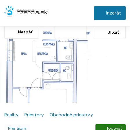
inzerát
Naspäť
Uložiť
Reality
Priestory
Obchodné priestory
Prenájom
Topovať