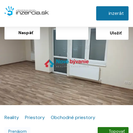
inzerát
Naspäť
Uložiť
Reality
Priestory
Obchodné priestory
Prenájom
Topovať