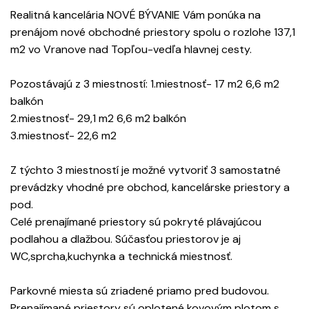
Realitná kancelária NOVÉ BÝVANIE Vám ponúka na
prenájom nové obchodné priestory spolu o rozlohe 137,1
m2 vo Vranove nad Topľou-vedľa hlavnej cesty.
Pozostávajú z 3 miestností: 1.miestnosť- 17 m2 6,6 m2
balkón
2.miestnosť- 29,1 m2 6,6 m2 balkón
3.miestnosť- 22,6 m2
Z týchto 3 miestností je možné vytvoriť 3 samostatné
prevádzky vhodné pre obchod, kancelárske priestory a
pod.
Celé prenajímané priestory sú pokryté plávajúcou
podlahou a dlažbou. Súčasťou priestorov je aj
WC,sprcha,kuchynka a technická miestnosť.
Parkovné miesta sú zriadené priamo pred budovou.
Prenajímané priestory sú oplotené kovovým plotom s