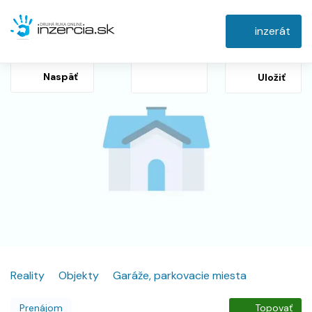
inzerát
Naspäť
Uložiť
Reality
Objekty
Garáže, parkovacie miesta
Prenájom
Topovať