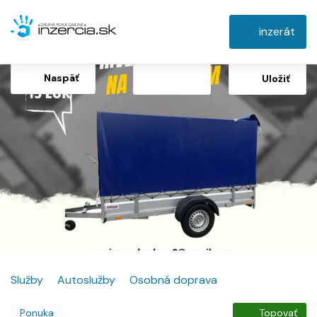
inzerát
Naspäť
Uložiť
Služby
Autoslužby
Osobná doprava
Ponuka
Topovať