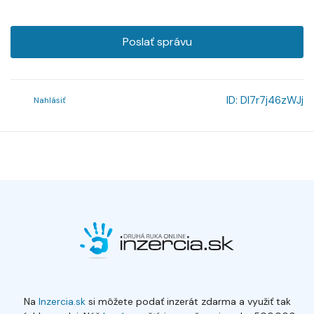
Poslať správu
ID:
Dl7r7j46zWJj
Nahlásiť
Na
Inzercia.sk
si môžete podať inzerát zdarma a využiť tak