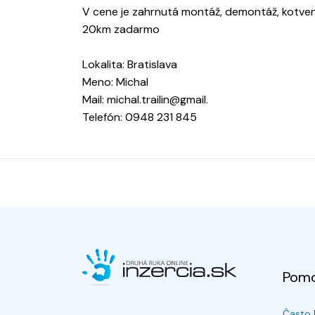
V cene je zahrnutá montáž, demontáž, kotveni
20km zadarmo
Lokalita: Bratislava
Meno: Michal
Mail: michal.trailin@gmail.
Telefón: 0948 231 845
Pom
Často 