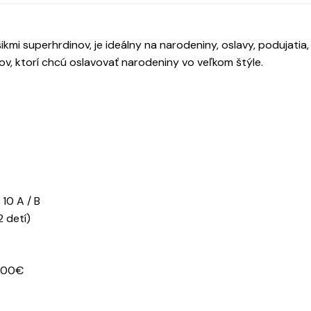
mi superhrdinov, je ideálny na narodeniny, oslavy, podujatia,
ov, ktorí chcú oslavovať narodeniny vo veľkom štýle.
10 A / B
 detí)
 200€