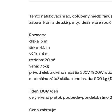
Tento nafukovací hrad, obľúbený medzi fanúšik
zábavné dni a detské party. Ideálne pre rodič
Rozmery:
dĺžka: 5 m
šírka: 4,5 m
výška: 4 m
rozloha: 20 m²
váha: 75kg
prívod elektrického napätia 230V 1800W istič 
maximálna záťaž skákacieho hradu: 500 kg (12
1 deň 130€ /deň
cely víkend piatok poobede-pondelok ráno
Cena zahrnuje: