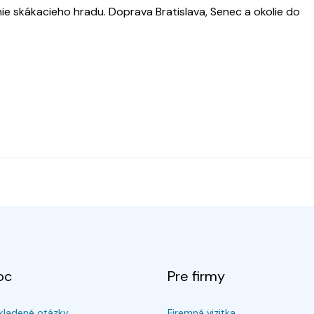
e skákacieho hradu. Doprava Bratislava, Senec a okolie do
oc
Pre firmy
kladené otázky
Firemná vizitka