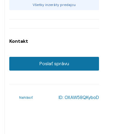
Všetky inzeráty predajcu
Kontakt
Poslať správu
ID:
0XAW58QKyboD
Nahlásiť