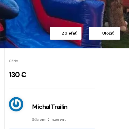
Zdieľať
Uložiť
CENA
130 €
Michal Trailin
Súkromný inzerent