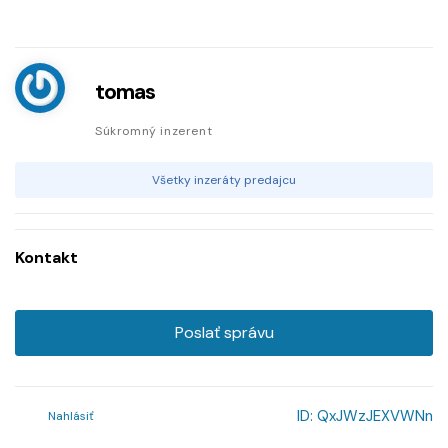
tomas
Súkromný inzerent
Všetky inzeráty predajcu
Kontakt
Poslať správu
ID:
QxJWzJEXVWNn
Nahlásiť