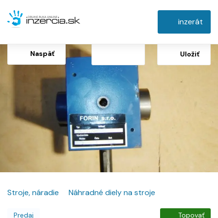
inzerát
Naspäť
Uložiť
Stroje, náradie
Náhradné diely na stroje
Predaj
Topovať