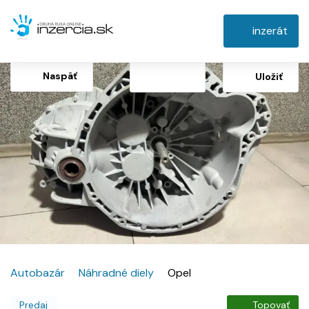
inzerát
Naspäť
Uložiť
Autobazár
Náhradné diely
Opel
Predaj
Topovať