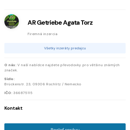
AR Getriebe Agata Torz
Firemná inzercia
Všetky inzeráty predajcu
O nás:
V naší nabídce najdete převodovky pro většinu známých
značek.
Sídlo:
Brückenstr.
23
,
09306
Rochlitz / Nemecko
IČO:
366875115
Kontakt
Poslať správu