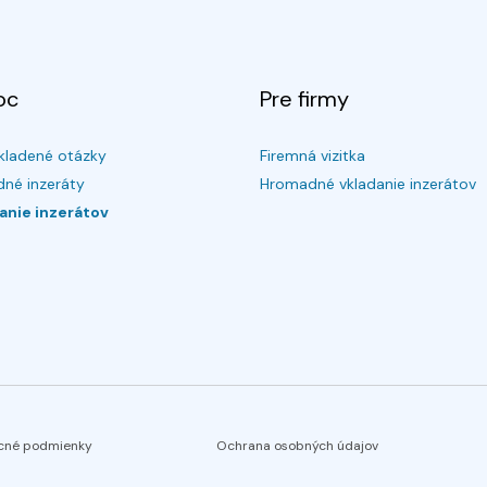
oc
Pre firmy
kladené otázky
Firemná vizitka
né inzeráty
Hromadné vkladanie inzerátov
anie inzerátov
cné podmienky
Ochrana osobných údajov