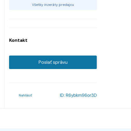
Všetky inzeráty predajcu
Kontakt
Poslať správu
ID:
R6ybkm96or3D
Nahlásiť