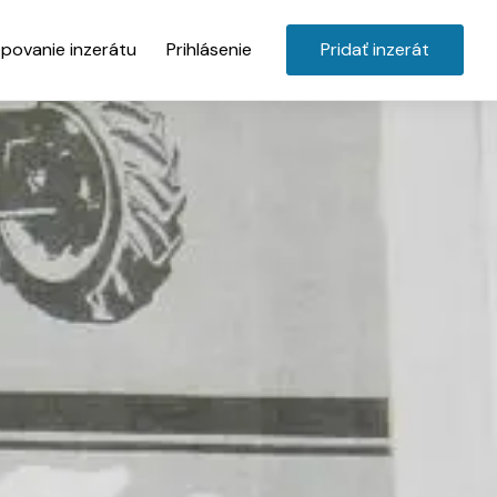
povanie inzerátu
Prihlásenie
Pridať inzerát