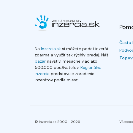
Pom
Často 
Na
Inzercia.sk
si môžete podať inzerát
Podvod
zdarma a využiť tak rýchly predaj. Náš
Topov
bazár
navštívi mesačne viac ako
500.000 používateľov.
Regionálna
inzercia
predstavuje zoradenie
inzerátov podľa miest.
© Inzercia.sk 2000 -
2026
Všeobe