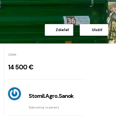
Zdieľať
Uložiť
CENA
14 500 €
Stomil.Agro.Sanok
Súkromný inzerent