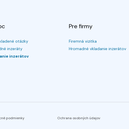
oc
Pre firmy
kladené otázky
Firemná vizitka
né inzeráty
Hromadné vkladanie inzerátov
anie inzerátov
cné podmienky
Ochrana osobných údajov