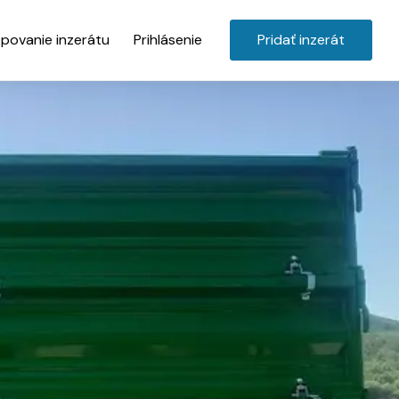
povanie inzerátu
Prihlásenie
Pridať inzerát