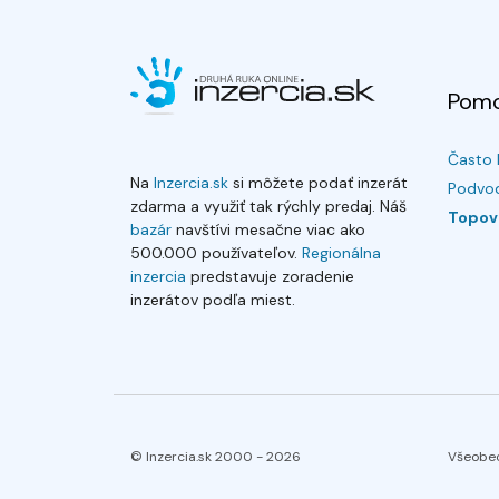
Pom
Často 
Na
Inzercia.sk
si môžete podať inzerát
Podvod
zdarma a využiť tak rýchly predaj. Náš
Topov
bazár
navštívi mesačne viac ako
500.000 používateľov.
Regionálna
inzercia
predstavuje zoradenie
inzerátov podľa miest.
© Inzercia.sk 2000 -
2026
Všeobe