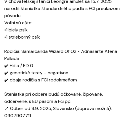
V chovateľskej stanici Leongre amulet sa 15.7. 2025
narodili šteniatka štandardného pudla s FCI preukazom
pôvodu.
Voľní sú ešte:
•1 biely psík
•1 strieborný psík
Rodičia: Samarcanda Wizard Of Oz × Adnasarte Atena
Pallade
✔️ Hd a / ED 0
✔️ genetické testy – negatívne
✔️ obaja rodičia s FCI rodokmeňom
Šteniatka pri odbere budú očkované, čipované,
odčervené, s EU pasom a Fci pp.
📍 Odber od 9.9. 2025, Slovensko (doprava možná).
0907907711