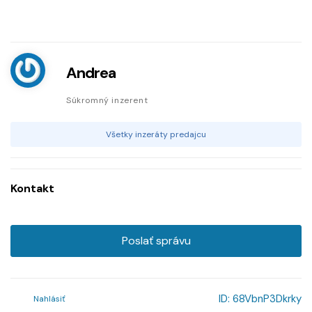
Andrea
Súkromný inzerent
Všetky inzeráty predajcu
Kontakt
Poslať správu
ID:
68VbnP3Dkrky
Nahlásiť