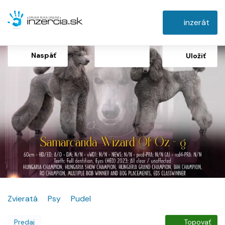
inzerát
Naspäť
Uložiť
Zvieratá
Psy
Pudel
Predaj
Topovať