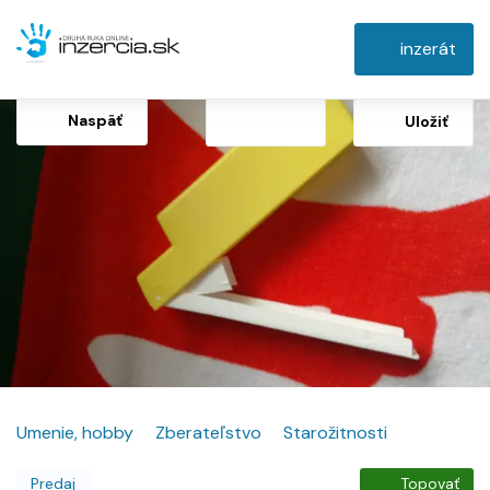
inzerát
Naspäť
Uložiť
Umenie, hobby
Zberateľstvo
Starožitnosti
Predaj
Topovať