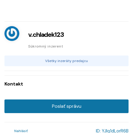
v.chladek123
Súkromný inzerent
Všetky inzeráty predajcu
Kontakt
Poslať správu
ID:
YJlq1dLorR6B
Nahlásiť