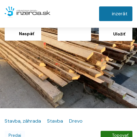
inzerát
Naspäť
Uložiť
Stavba, záhrada
Stavba
Drevo
Predaj
Topovať