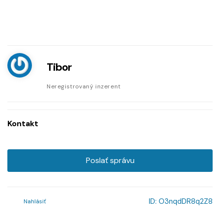
Tibor
Neregistrovaný inzerent
Kontakt
Poslať správu
ID:
O3nqdDR8q2Z8
Nahlásiť