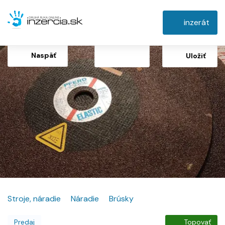
inzerát
Naspäť
Uložiť
Stroje, náradie
Náradie
Brúsky
Predaj
Topovať