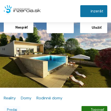
inzerát
Naspäť
Uložiť
Reality
Domy
Rodinné domy
Predaj
Topovať