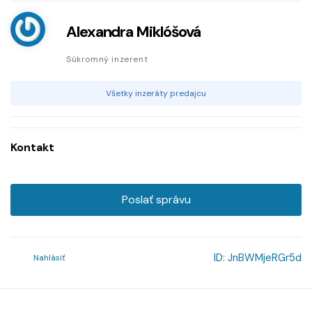
Alexandra Miklóšová
Súkromný inzerent
Všetky inzeráty predajcu
Kontakt
Poslať správu
ID:
JnBWMjeRGr5d
Nahlásiť