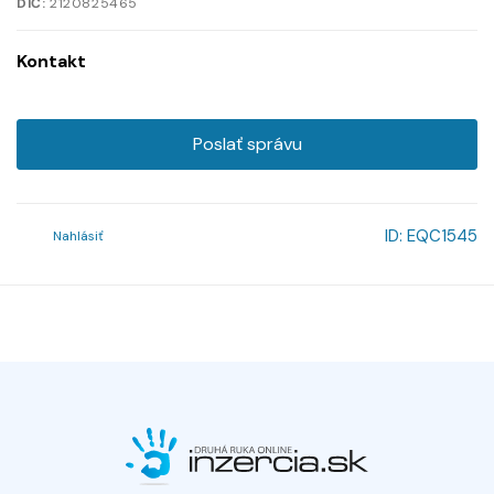
DIČ:
2120825465
Kontakt
Poslať správu
ID:
EQC1545
Nahlásiť