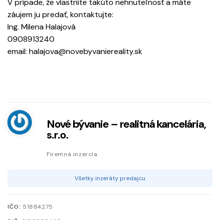
V prípade, že vlastníte takúto nehnuteľnosť a máte
záujem ju predať, kontaktujte:
Ing. Milena Halajová
0908913240
email: halajova@novebyvaniereality.sk
Nové bývanie – realitná kancelária,
s.r.o.
Firemná inzercia
Všetky inzeráty predajcu
IČO:
51884275