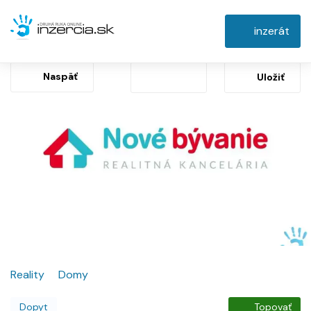
inzerát
Naspäť
Uložiť
Reality
Domy
Dopyt
Topovať