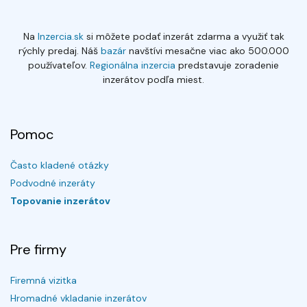
Na
Inzercia.sk
si môžete podať inzerát zdarma a využiť tak
rýchly predaj. Náš
bazár
navštívi mesačne viac ako 500.000
používateľov.
Regionálna inzercia
predstavuje zoradenie
inzerátov podľa miest.
Pomoc
Často kladené otázky
Podvodné inzeráty
Topovanie inzerátov
Pre firmy
Firemná vizitka
Hromadné vkladanie inzerátov