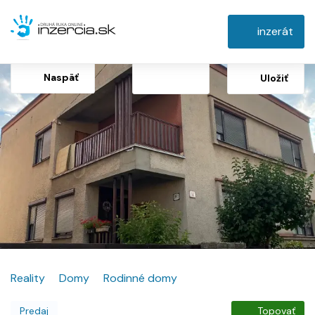
inzerát
Naspäť
Uložiť
Reality
Domy
Rodinné domy
Predaj
Topovať