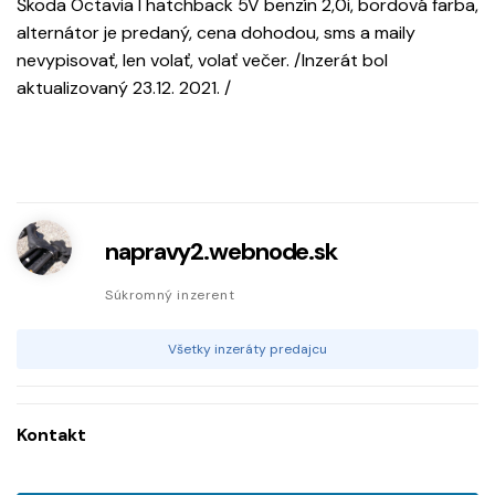
Škoda Octavia I hatchback 5V benzín 2,0i, bordová farba,
alternátor je predaný, cena dohodou, sms a maily
nevypisovať, len volať, volať večer. /Inzerát bol
aktualizovaný 23.12. 2021. /
napravy2.webnode.sk
Súkromný inzerent
Všetky inzeráty predajcu
Kontakt