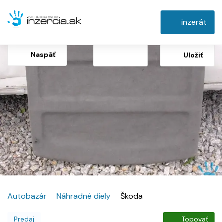
inzerát
Naspäť
Uložiť
Autobazár
Náhradné diely
Škoda
Predaj
Topovať