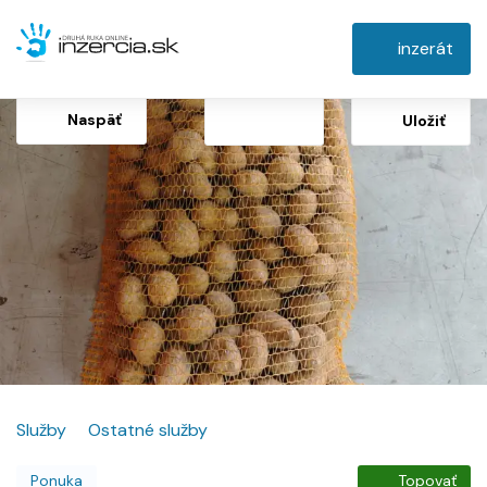
inzerát
Naspäť
Uložiť
Služby
Ostatné služby
Ponuka
Topovať