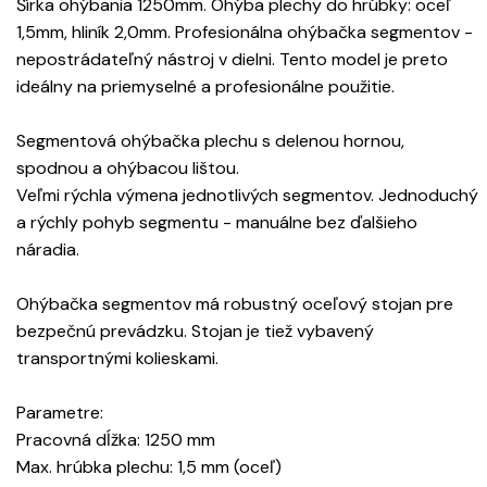
Šírka ohýbania 1250mm. Ohýba plechy do hrúbky: oceľ
1,5mm, hliník 2,0mm. Profesionálna ohýbačka segmentov -
nepostrádateľný nástroj v dielni. Tento model je preto
ideálny na priemyselné a profesionálne použitie.
Segmentová ohýbačka plechu s delenou hornou,
spodnou a ohýbacou lištou.
Veľmi rýchla výmena jednotlivých segmentov. Jednoduchý
a rýchly pohyb segmentu - manuálne bez ďalšieho
náradia.
Ohýbačka segmentov má robustný oceľový stojan pre
bezpečnú prevádzku. Stojan je tiež vybavený
transportnými kolieskami.
Parametre:
Pracovná dĺžka: 1250 mm
Max. hrúbka plechu: 1,5 mm (oceľ)