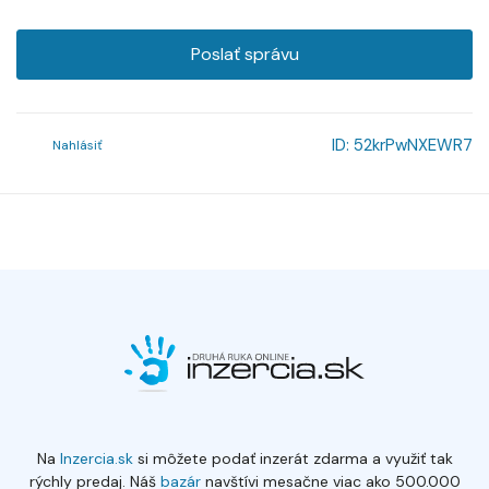
Poslať správu
ID:
52krPwNXEWR7
Nahlásiť
Na
Inzercia.sk
si môžete podať inzerát zdarma a využiť tak
rýchly predaj. Náš
bazár
navštívi mesačne viac ako 500.000