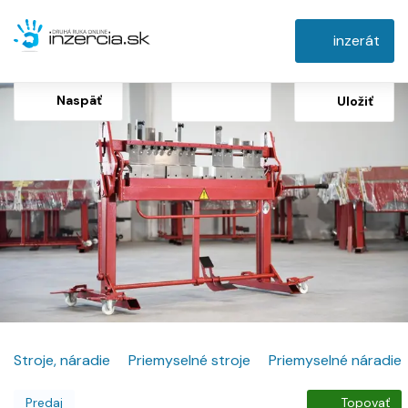
inzerát
Naspäť
Uložiť
Stroje, náradie
Priemyselné stroje
Priemyselné náradie
Predaj
Topovať