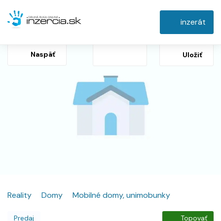
inzerát
Naspäť
Uložiť
Reality
Domy
Mobilné domy, unimobunky
Predaj
Topovať