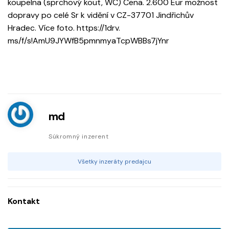
koupelna (sprchový kout, WC) Cena. 2.600 Eur možnost
dopravy po celé Sr k vidění v CZ-37701 Jindřichův
Hradec. Více foto. https://1drv.
ms/f/s!AmU9JYWfB5pmnmyaTcpWBBs7jYnr
md
Súkromný inzerent
Všetky inzeráty predajcu
Kontakt