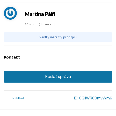
Martina Pálfi
Súkromný inzerent
Všetky inzeráty predajcu
Kontakt
Poslať správu
ID:
8Q1WR6DmvWm6
Nahlásiť