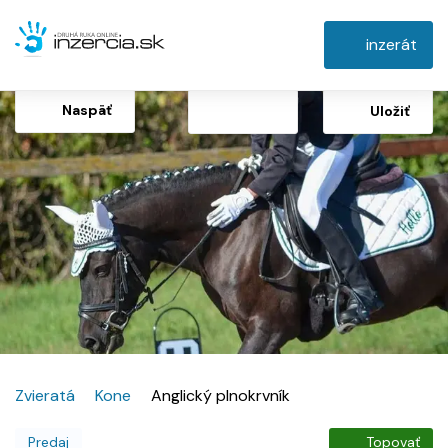
inzerát
Naspäť
Uložiť
Zvieratá
Kone
Anglický plnokrvník
Predaj
Topovať