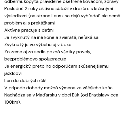
odbermi. kopytá pravidelne ošetrené kováčom, zdravý
Posledné 2 roky aktívne súťažil v drezúre s krásnými
výsledkami (na strane Lausz sa dajú vyhľadať. ale nemá
problém aj s prekážkami
Aktívne pracuje s deťmi
Je zvyknutý na iné kone a zvieratá, neľaká sa
Zvyknutý je vo výbehu aj v boxe
Zo zeme aj zo sedla pozná všetky povely,
bezproblémovo spolupracuje
Je energický, preto ho odporúčam skúsenejšiemu
jazdcovi
Len do dobrých rúk!
V prípade dohody možná výmena za väčšieho koňa.
Nachádza sa v Maďarsku v obci Bük (od Bratislavy cca
100km).