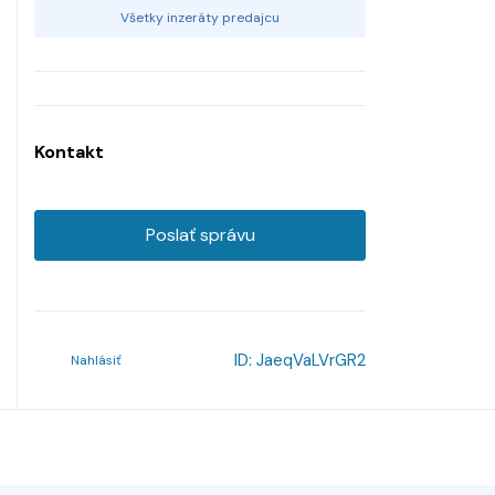
Všetky inzeráty predajcu
Kontakt
Poslať správu
ID:
JaeqVaLVrGR2
Nahlásiť