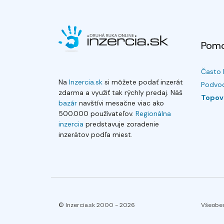
Pom
Často 
Na
Inzercia.sk
si môžete podať inzerát
Podvod
zdarma a využiť tak rýchly predaj. Náš
Topov
bazár
navštívi mesačne viac ako
500.000 používateľov.
Regionálna
inzercia
predstavuje zoradenie
inzerátov podľa miest.
© Inzercia.sk 2000 -
2026
Všeobe