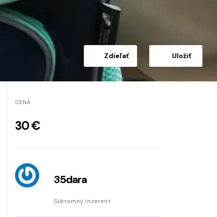
Zdieľať
Uložiť
CENA
30 €
35dara
Súkromný inzerent