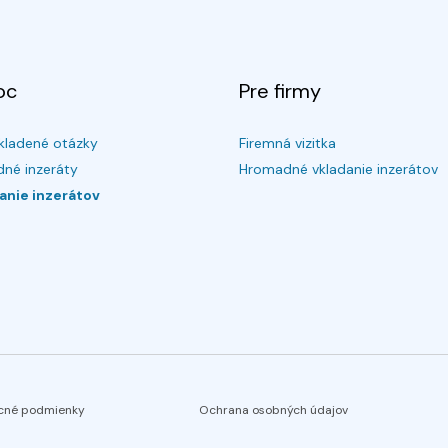
oc
Pre firmy
kladené otázky
Firemná vizitka
né inzeráty
Hromadné vkladanie inzerátov
anie inzerátov
cné podmienky
Ochrana osobných údajov