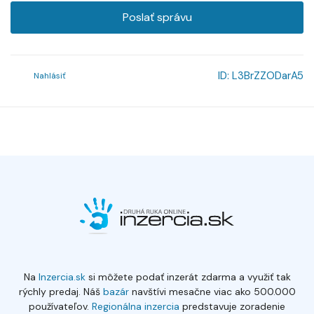
Poslať správu
ID:
L3BrZZODarA5
Nahlásiť
Na
Inzercia.sk
si môžete podať inzerát zdarma a využiť tak
rýchly predaj. Náš
bazár
navštívi mesačne viac ako 500.000
používateľov.
Regionálna inzercia
predstavuje zoradenie