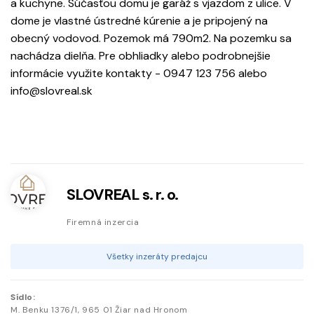
a kuchyne. Súčasťou domu je garáž s vjazdom z ulice. V
dome je vlastné ústredné kúrenie a je pripojený na
obecný vodovod. Pozemok má 790m2. Na pozemku sa
nachádza dielňa. Pre obhliadky alebo podrobnejšie
informácie využite kontakty - 0947 123 756 alebo
info@slovreal.sk
SLOVREAL s. r. o.
Firemná inzercia
Všetky inzeráty predajcu
Sídlo:
M. Benku
1376/1
,
965 01
Žiar nad Hronom