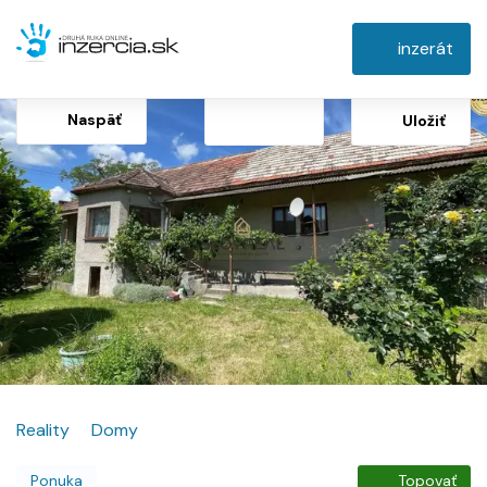
inzerát
Naspäť
Uložiť
Reality
Domy
Ponuka
Topovať