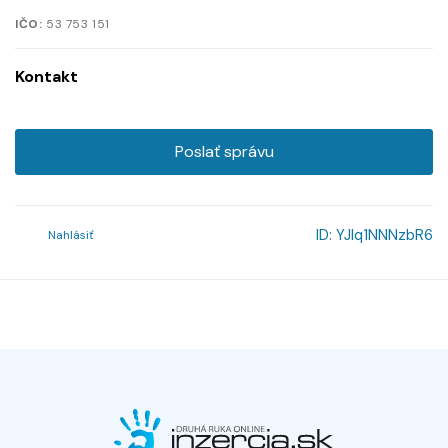
IČO:
53 753 151
Kontakt
Poslať správu
ID:
YJlq1NNNzbR6
Nahlásiť