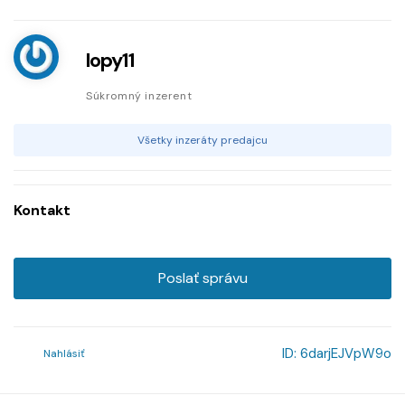
lopy11
Súkromný inzerent
Všetky inzeráty predajcu
Kontakt
Poslať správu
ID:
6darjEJVpW9o
Nahlásiť