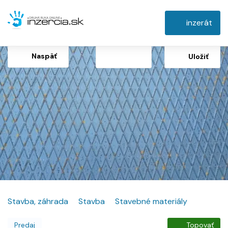
inzerát
Naspäť
Uložiť
Stavba, záhrada
Stavba
Stavebné materiály
Predaj
Topovať