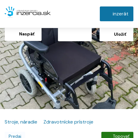
inzerát
Naspäť
Uložiť
Stroje, náradie
Zdravotnícke prístroje
Predaj
Topovať