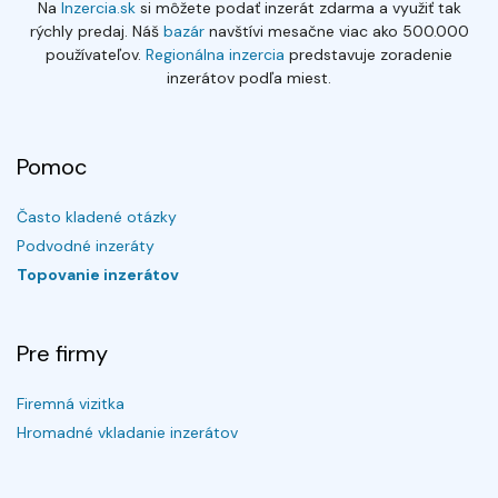
Na
Inzercia.sk
si môžete podať inzerát zdarma a využiť tak
rýchly predaj. Náš
bazár
navštívi mesačne viac ako 500.000
používateľov.
Regionálna inzercia
predstavuje zoradenie
inzerátov podľa miest.
Pomoc
Často kladené otázky
Podvodné inzeráty
Topovanie inzerátov
Pre firmy
Firemná vizitka
Hromadné vkladanie inzerátov