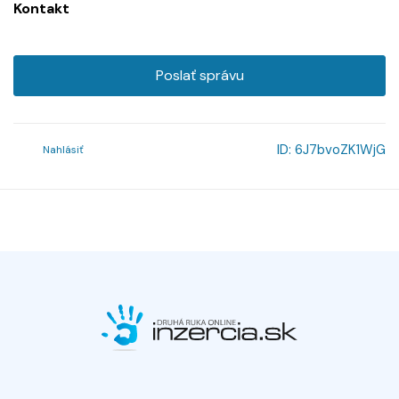
Kontakt
Poslať správu
ID:
6J7bvoZK1WjG
Nahlásiť