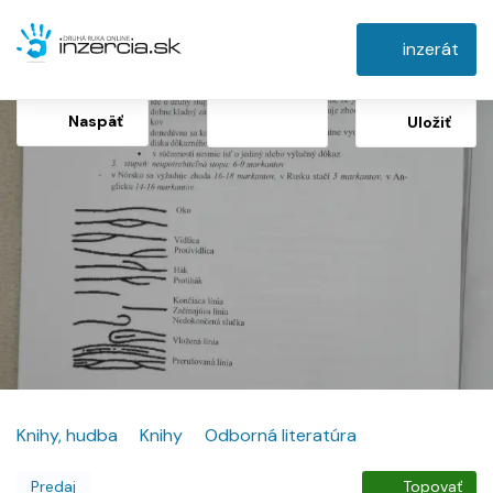
inzerát
Naspäť
Uložiť
Knihy, hudba
Knihy
Odborná literatúra
Predaj
Topovať