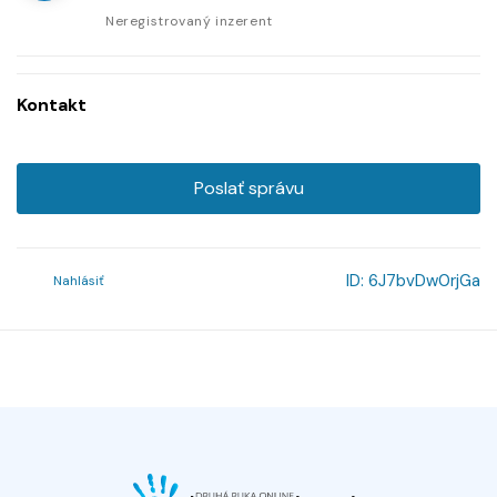
Neregistrovaný inzerent
Kontakt
Poslať správu
ID:
6J7bvDw0rjGa
Nahlásiť