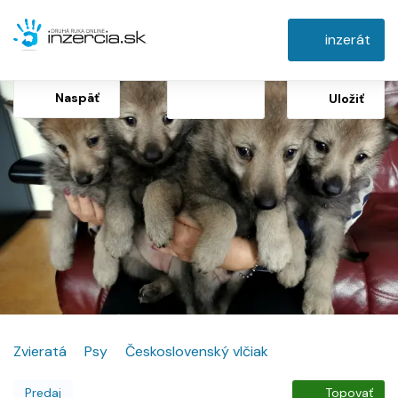
inzerát
Naspäť
Uložiť
Zvieratá
Psy
Československý vlčiak
Predaj
Topovať