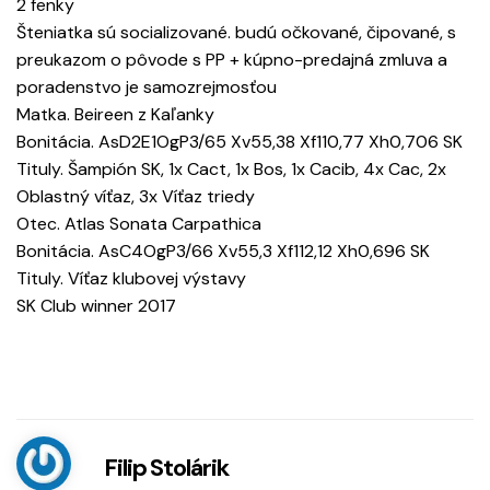
2 fenky
Šteniatka sú socializované. budú očkované, čipované, s
preukazom o pôvode s PP + kúpno-predajná zmluva a
poradenstvo je samozrejmosťou
Matka. Beireen z Kaľanky
Bonitácia. AsD2E1OgP3/65 Xv55,38 Xf110,77 Xh0,706 SK
Tituly. Šampión SK, 1x Cact, 1x Bos, 1x Cacib, 4x Cac, 2x
Oblastný víťaz, 3x Víťaz triedy
Otec. Atlas Sonata Carpathica
Bonitácia. AsC4OgP3/66 Xv55,3 Xf112,12 Xh0,696 SK
Tituly. Víťaz klubovej výstavy
SK Club winner 2017
Filip Stolárik