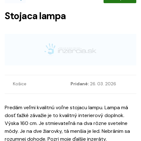
Stojaca lampa
Košice
Pridané:
26. 03. 2026
Predám veľmi kvalitnú voľne stojacu lampu. Lampa má
dosť ťažké závažie je to kvalitný interierový doplnok.
Výska 160 cm. Je stmievateľná na dva rôzne svetelne
módy. Je na dve žiarovky, tá menšia je led. Nebránim sa
rozumnej dohode. Pozri moje ďalšie inzeráty.