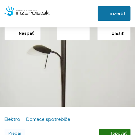
inzerát
Naspäť
Uložiť
Elektro
Domáce spotrebiče
Predaj
Topovať