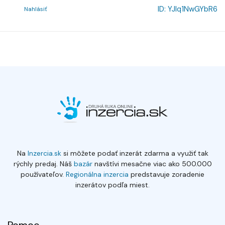
ID:
YJlq1NwGYbR6
Nahlásiť
Na
Inzercia.sk
si môžete podať inzerát zdarma a využiť tak
rýchly predaj. Náš
bazár
navštívi mesačne viac ako 500.000
používateľov.
Regionálna inzercia
predstavuje zoradenie
inzerátov podľa miest.